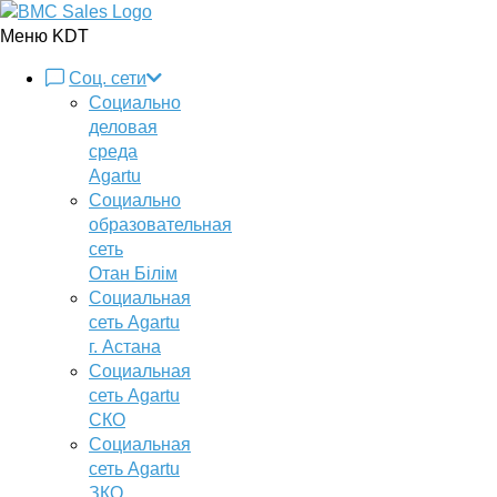
Меню KDT
Соц. сети
Социально
деловая
среда
Agartu
Социально
образовательная
сеть
Отан Бiлiм
Социальная
сеть Agartu
г. Астана
Социальная
сеть Agartu
СКО
Социальная
сеть Agartu
ЗКО