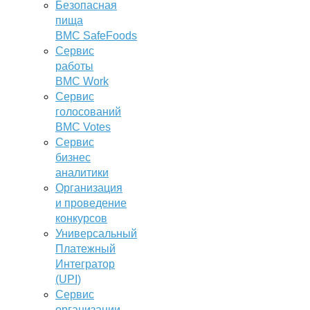
Безопасная
пища
BMC SafeFoods
Сервис
работы
BMC Work
Сервис
голосований
BMC Votes
Сервис
бизнес
аналитики
Организация
и проведение
конкурсов
Универсальный
Платежный
Интегратор
(UPI)
Сервис
организации