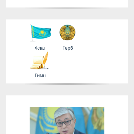
Флаг
Герб
Гимн