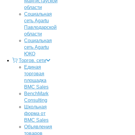
Мангистауской
области
Социальная
сеть Agartu
Павлодарской
области
Социальная
сеть Agartu
ЮКО
Торгов. сети
Единая
торговая
площадка
BMC Sales
BenchMark
Consulting
Школьная
форма от
BMC Sales
Объявления
товаров