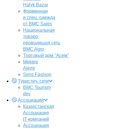
Halyk Bazar
Форменная
и спец. одежда
от BMC Sales
Национальная
товаро-
проводящая сеть
BMC Agro
Торговый дом "Асем"
Mektep
Alemi
Sens Fashion
Туристич. сети
BMC Tourism
dev
Ассоциации
Казахстанская
Ассоциация
IT-компаний
Ассоциация