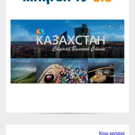
Қош келдіңіздер!