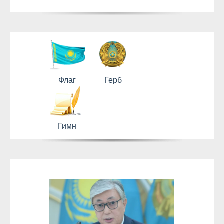
Флаг
Герб
Гимн