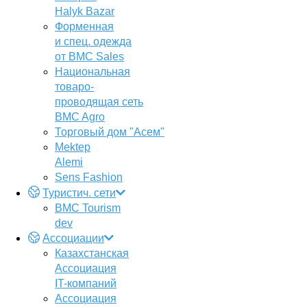
Halyk Bazar
Форменная
и спец. одежда
от BMC Sales
Национальная
товаро-
проводящая сеть
BMC Agro
Торговый дом "Асем"
Mektep
Alemi
Sens Fashion
Туристич. сети
BMC Tourism
dev
Ассоциации
Казахстанская
Ассоциация
IT-компаний
Ассоциация