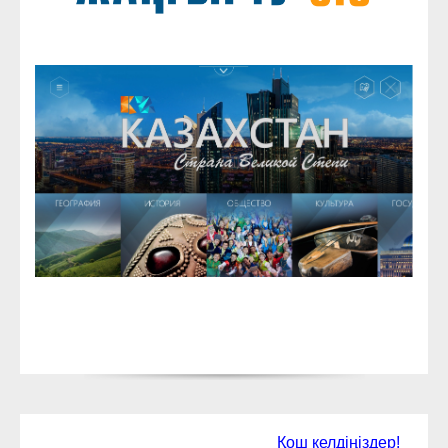
Қош келдіңіздер!