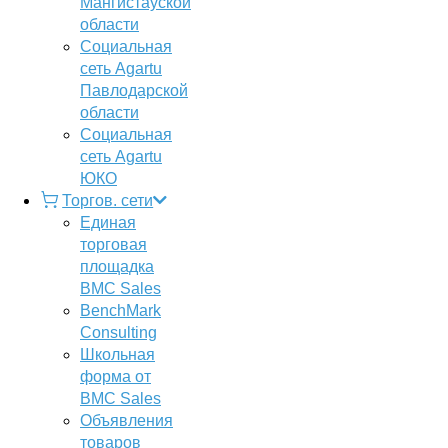
Мангистауской
области
Социальная
сеть Agartu
Павлодарской
области
Социальная
сеть Agartu
ЮКО
Торгов. сети
Единая
торговая
площадка
BMC Sales
BenchMark
Consulting
Школьная
форма от
BMC Sales
Объявления
товаров