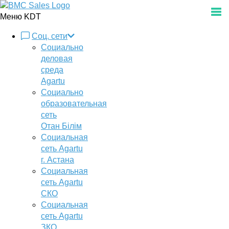
Меню KDT
Соц. сети
Социально
деловая
среда
Agartu
Социально
образовательная
сеть
Отан Бiлiм
Социальная
сеть Agartu
г. Астана
Социальная
сеть Agartu
СКО
Социальная
сеть Agartu
ЗКО