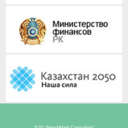
ТОО "BenchMark Consulting"