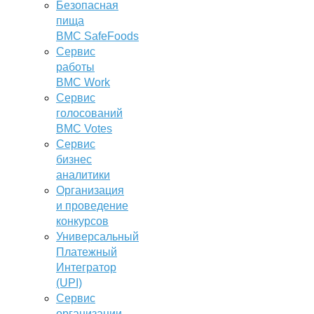
Безопасная
пища
BMC SafeFoods
Сервис
работы
BMC Work
Сервис
голосований
BMC Votes
Сервис
бизнес
аналитики
Организация
и проведение
конкурсов
Универсальный
Платежный
Интегратор
(UPI)
Сервис
организации