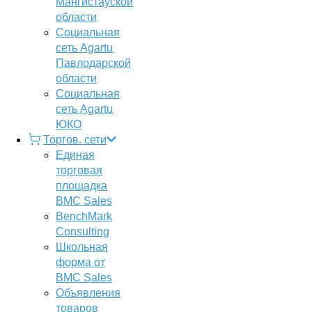
Мангистауской
области
Социальная
сеть Agartu
Павлодарской
области
Социальная
сеть Agartu
ЮКО
Торгов. сети
Единая
торговая
площадка
BMC Sales
BenchMark
Consulting
Школьная
форма от
BMC Sales
Объявления
товаров