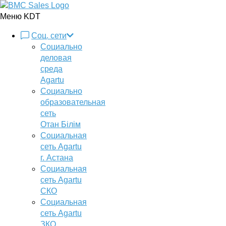
Меню KDT
Соц. сети
Социально
деловая
среда
Agartu
Социально
образовательная
сеть
Отан Бiлiм
Социальная
сеть Agartu
г. Астана
Социальная
сеть Agartu
СКО
Социальная
сеть Agartu
ЗКО