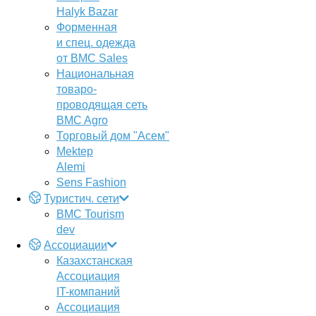
Halyk Bazar
Форменная
и спец. одежда
от BMC Sales
Национальная
товаро-
проводящая сеть
BMC Agro
Торговый дом "Асем"
Mektep
Alemi
Sens Fashion
Туристич. сети
BMC Tourism
dev
Ассоциации
Казахстанская
Ассоциация
IT-компаний
Ассоциация