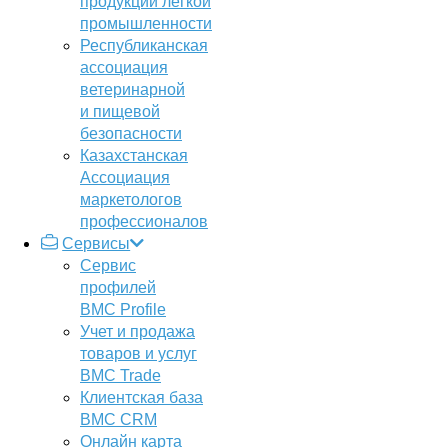
продукции легкой
промышленности
Республиканская
ассоциация
ветеринарной
и пищевой
безопасности
Казахстанская
Ассоциация
маркетологов
профессионалов
Сервисы
Сервис
профилей
BMC Profile
Учет и продажа
товаров и услуг
BMC Trade
Клиентская база
BMC CRM
Онлайн карта